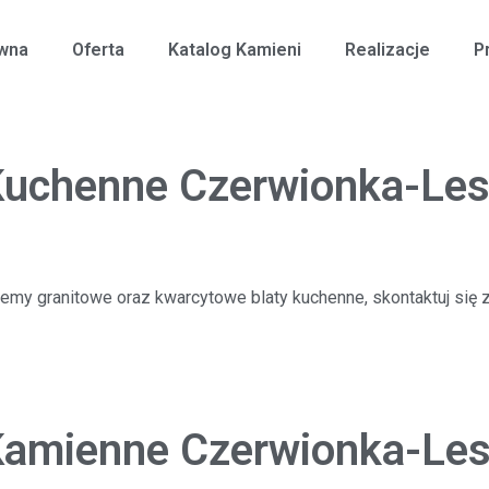
ówna
Oferta
Katalog Kamieni
Realizacje
P
Kuchenne Czerwionka-Le
jemy granitowe oraz kwarcytowe blaty kuchenne, skontaktuj się
Kamienne Czerwionka-Le