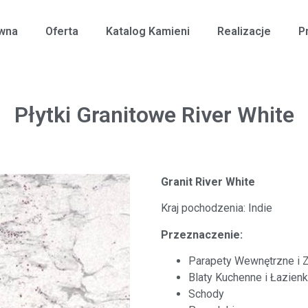
ówna
Oferta
Katalog Kamieni
Realizacje
P
Płytki Granitowe River White
Granit River White
Kraj pochodzenia: Indie
Przeznaczenie:
Parapety Wewnętrzne i 
Blaty Kuchenne i Łazien
Schody