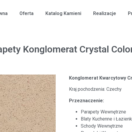
ówna
Oferta
Katalog Kamieni
Realizacje
P
apety Konglomerat Crystal Colo
Konglomerat Kwarcytowy Cr
Kraj pochodzenia: Czechy
Przeznaczenie:
Parapety Wewnętrzne
Blaty Kuchenne i Łazien
Schody Wewnętrzne