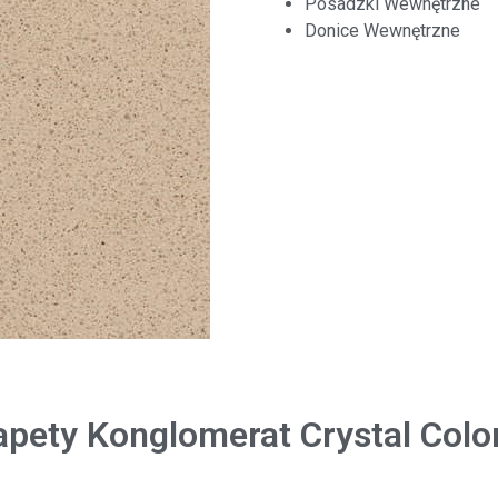
Posadzki Wewnętrzne
Donice Wewnętrzne
apety Konglomerat Crystal Colo