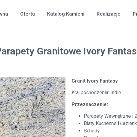
ówna
Oferta
Katalog Kamieni
Realizacje
P
arapety Granitowe Ivory Fanta
Granit Ivory Fantasy
Kraj pochodzenia: Indie
Przeznaczenie:
Parapety Wewnętrzne i 
Blaty Kuchenne i Łazien
Schody