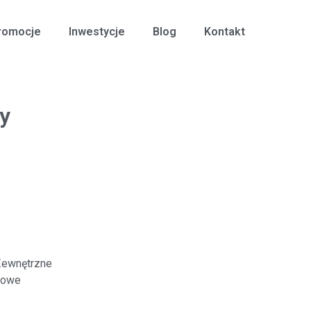
romocje
Inwestycje
Blog
Kontakt
sy
Zewnętrzne
kowe