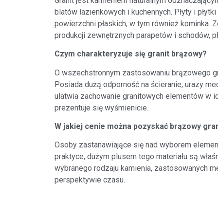
Granit jest kamieniem naturalnym odznaczają
blatów łazienkowych i kuchennych. Płyty i pły
powierzchni płaskich, w tym również kominka.
produkcji zewnętrznych parapetów i schodów, pł
Czym charakteryzuje się granit brązowy?
O wszechstronnym zastosowaniu brązowego grani
Posiada dużą odporność na ścieranie, urazy mec
ułatwia zachowanie granitowych elementów w ide
prezentuje się wyśmienicie.
W jakiej cenie można pozyskać brązowy gran
Osoby zastanawiające się nad wyborem elementó
praktyce, dużym plusem tego materiału są właś
wybranego rodzaju kamienia, zastosowanych meto
perspektywie czasu.