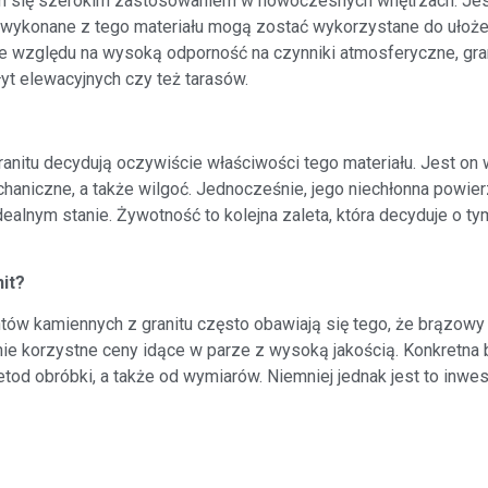
cym się szerokim zastosowaniem w nowoczesnych wnętrzach. Je
tki wykonane z tego materiału mogą zostać wykorzystane do uło
 Ze względu na wysoką odporność na czynniki atmosferyczne, g
yt elewacyjnych czy też tarasów.
tu decydują oczywiście właściwości tego materiału. Jest on w
haniczne, a także wilgoć. Jednocześnie, jego niechłonna powier
alnym stanie. Żywotność to kolejna zaleta, która decyduje o tym
it?
w kamiennych z granitu często obawiają się tego, że brązowy 
nie korzystne ceny idące w parze z wysoką jakością. Konkretna
d obróbki, a także od wymiarów. Niemniej jednak jest to inwest