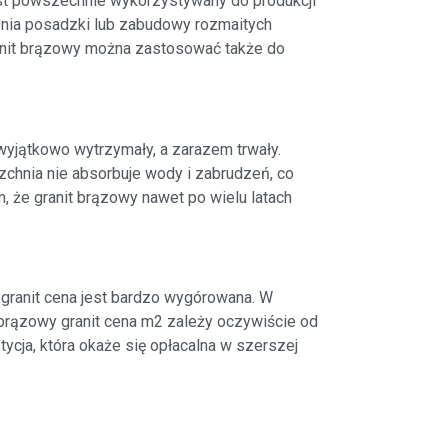
st powszechnie wykorzystywany do produkcji
żenia posadzki lub zabudowy rozmaitych
ranit brązowy można zastosować także do
yjątkowo wytrzymały, a zarazem trwały.
zchnia nie absorbuje wody i zabrudzeń, co
, że granit brązowy nawet po wielu latach
granit cena jest bardzo wygórowana. W
 brązowy granit cena m2 zależy oczywiście od
ycja, która okaże się opłacalna w szerszej